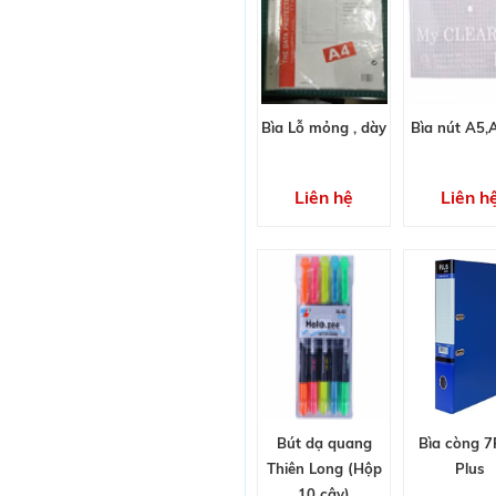
Bìa Lỗ mỏng , dày
Bìa nút A5,
Liên hệ
Liên h
Bút dạ quang
Bìa còng 
Thiên Long (Hộp
Plus
10 cây)