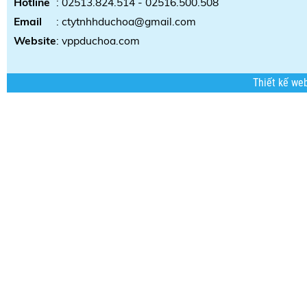
Hotline
: 02513.824.514 - 02516.500.508
Email
: ctytnhhduchoa@gmail.com
Website
:
vppduchoa.com
Thiết kế we