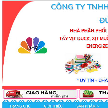
CÔNG TY TNH
Đ
NHÀ PHÂN PHỐI 
TẨY VỊT DUCK, XỊT MU
ENERGIZER
" UY TÍN - C
TRANG CHỦ
GIỚI THIỆU
SẢN PHẨM