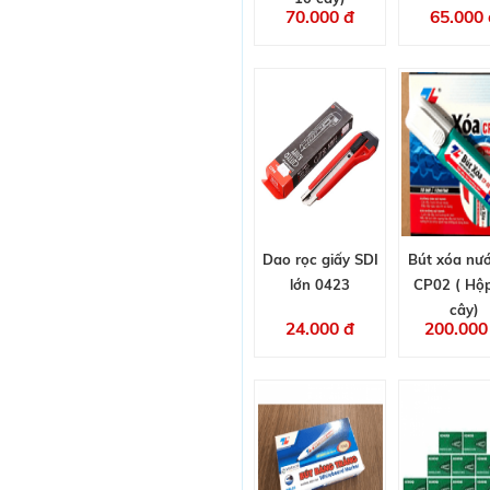
70.000 đ
65.000 
Dao rọc giấy SDI
Bút xóa nư
lớn 0423
CP02 ( Hộ
cây)
24.000 đ
200.000