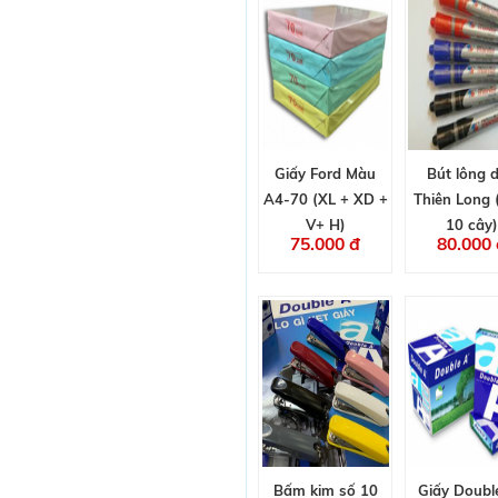
Giấy Ford Màu
Bút lông 
A4-70 (XL + XD +
Thiên Long
V+ H)
10 cây)
75.000 đ
80.000 
Bấm kim số 10
Giấy Doubl