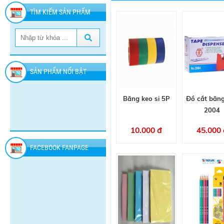
TÌM KIẾM SẢN PHẨM
SẢN PHẨM NỔI BẬT
Băng keo si 5P
Đồ cắt băn
2004
10.000 đ
45.000 
FACEBOOK FANPAGE
SÁP
XỊT
NƯỚC
THƠM
CÔN
TẨY
GLADE
TRÙNG
DUCK
60.000
77.000
36.000