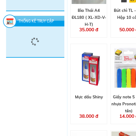
RAID
-
đ
đ
đ
-
CHAI
Bìa Thái A4
Bút chì TL 
CHAI
ĐL180 ( XL-XD-V-
Hộp 10 c
THỐNG KÊ TRUY CẬP
H-T)
35.000 đ
50.000 
Mực dấu Shiny
Giấy note 
nhựa Pronoti
tên)
38.000 đ
14.000 