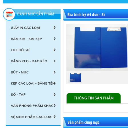
DANH MỤC SẢN PHẨM
Bìa trình ký A4 đơn - Si
GIẤY IN CÁC LOẠI
BẤM KIM - KIM KẸP
FILE HỒ SƠ
BĂNG KEO - DAO KÉO
BÚT - MỰC
KẸP CÁC LOẠI - BẢNG TÊN
SỔ - TẬP
THÔNG TIN SẢN PHẨM
VĂN PHÒNG PHẨM KHÁC
VỆ SINH PHẨM CÁC LOẠI
Sản phẩm cùng mục