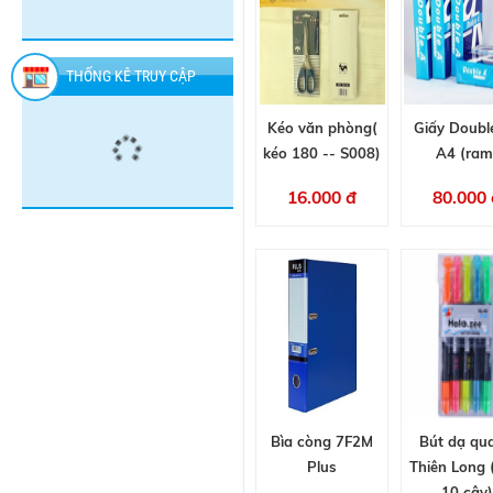
-
RAID
đ
đ
đ
CHAI
-
CHAI
THỐNG KÊ TRUY CẬP
Kéo văn phòng(
Giấy Doubl
kéo 180 -- S008)
A4 (ram
16.000 đ
80.000 
Bìa còng 7F2M
Bút dạ qu
Plus
Thiên Long
10 cây)