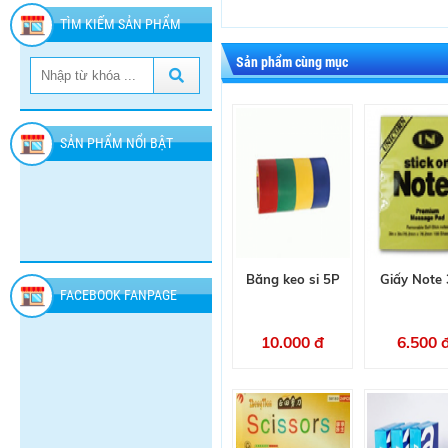
TÌM KIẾM SẢN PHẨM
Sản phẩm cùng mục
SẢN PHẨM NỔI BẬT
Băng keo si 5P
Giấy Note 
FACEBOOK FANPAGE
10.000 đ
6.500 
SÁP
NƯỚC
XỊT
THƠM
TẨY
CÔN
GLADE
DUCK
TRÙNG
60.000
36.000
77.000