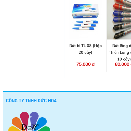
Bút bi TL 08 (Hộp
Bút lông 
20 cây)
Thiên Long
10 cây)
75.000 đ
80.000 
CÔNG TY TNHH ĐỨC HOA