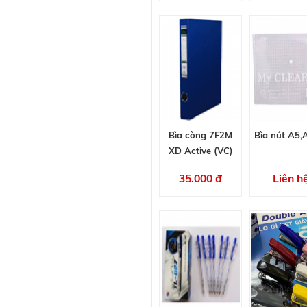
Bìa còng 7F2M
Bìa nút A5,
XD Active (VC)
35.000 đ
Liên h