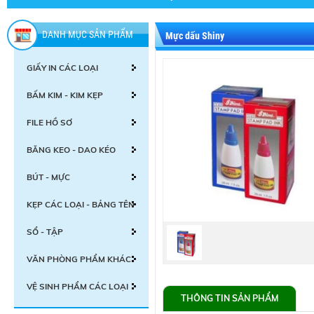
DANH MỤC SẢN PHẨM
Mực dấu Shiny
GIẤY IN CÁC LOẠI
BẤM KIM - KIM KẸP
FILE HỒ SƠ
BĂNG KEO - DAO KÉO
BÚT - MỰC
KẸP CÁC LOẠI - BẢNG TÊN
SỔ - TẬP
VĂN PHÒNG PHẨM KHÁC
VỆ SINH PHẨM CÁC LOẠI
THÔNG TIN SẢN PHẨM