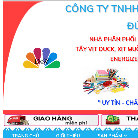
CÔNG TY TNH
Đ
NHÀ PHÂN PHỐI 
TẨY VỊT DUCK, XỊT MU
ENERGIZER
" UY TÍN - C
TRANG CHỦ
GIỚI THIỆU
SẢN PHẨM