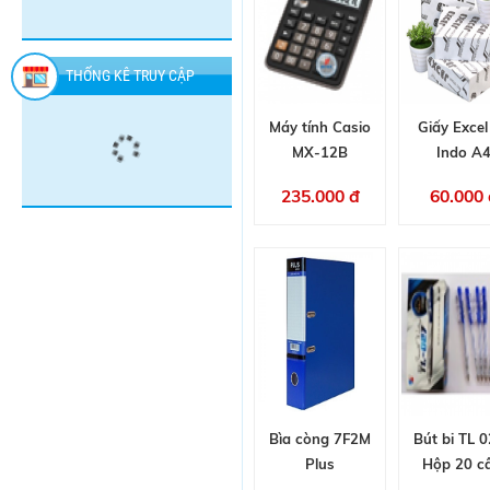
-
RAID
đ
đ
đ
CHAI
-
CHAI
THỐNG KÊ TRUY CẬP
Máy tính Casio
Giấy Excel
MX-12B
Indo A
235.000 đ
60.000 
Bìa còng 7F2M
Bút bi TL 0
Plus
Hộp 20 c