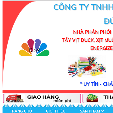
CÔNG TY TNH
Đ
NHÀ PHÂN PHỐI 
TẨY VỊT DUCK, XỊT MU
ENERGIZER
" UY TÍN - C
TRANG CHỦ
GIỚI THIỆU
SẢN PHẨM