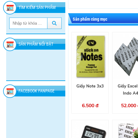
TÌM KIẾM SẢN PHẨM
Sản phẩm cùng mục
SẢN PHẨM NỔI BẬT
Giấy Note 3x3
Giấy Excel
FACEBOOK FANPAGE
Indo A
6.500 đ
52.000 
SÁP
NƯỚC
XỊT
THƠM
TẨY
CÔN
GLADE
DUCK
TRÙNG
60.000
36.000
77.000