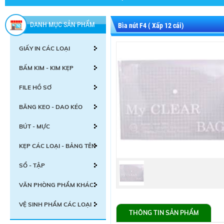
DANH MỤC SẢN PHẨM
Bìa nút F4 ( Xấp 12 cái)
GIẤY IN CÁC LOẠI
BẤM KIM - KIM KẸP
FILE HỒ SƠ
BĂNG KEO - DAO KÉO
BÚT - MỰC
KẸP CÁC LOẠI - BẢNG TÊN
SỔ - TẬP
VĂN PHÒNG PHẨM KHÁC
VỆ SINH PHẨM CÁC LOẠI
THÔNG TIN SẢN PHẨM