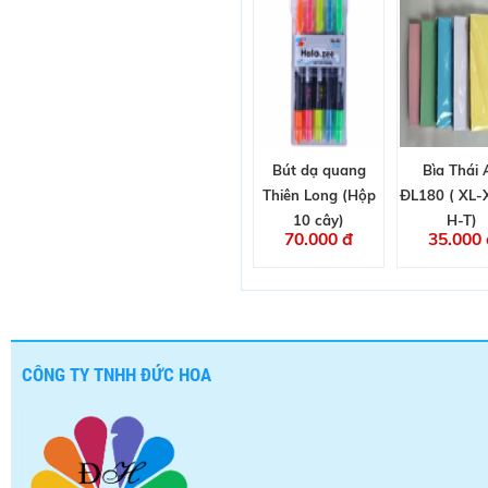
Bút dạ quang
Bìa Thái 
Thiên Long (Hộp
ĐL180 ( XL-
10 cây)
H-T)
70.000 đ
35.000 
CÔNG TY TNHH ĐỨC HOA