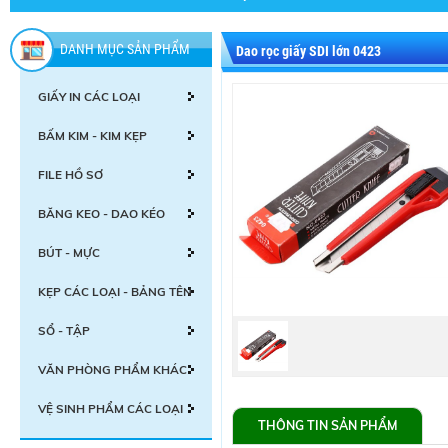
DANH MỤC SẢN PHẨM
Dao rọc giấy SDI lớn 0423
GIẤY IN CÁC LOẠI
BẤM KIM - KIM KẸP
FILE HỒ SƠ
BĂNG KEO - DAO KÉO
BÚT - MỰC
KẸP CÁC LOẠI - BẢNG TÊN
SỔ - TẬP
VĂN PHÒNG PHẨM KHÁC
VỆ SINH PHẨM CÁC LOẠI
THÔNG TIN SẢN PHẨM