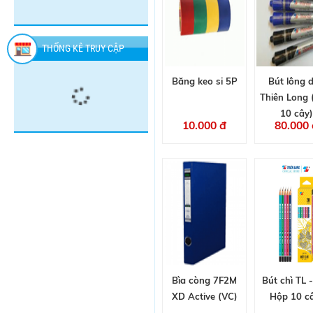
-
RAID
đ
đ
đ
CHAI
-
CHAI
THỐNG KÊ TRUY CẬP
Băng keo si 5P
Bút lông 
Thiên Long
10 cây)
10.000 đ
80.000 
Bìa còng 7F2M
Bút chì TL 
XD Active (VC)
Hộp 10 c