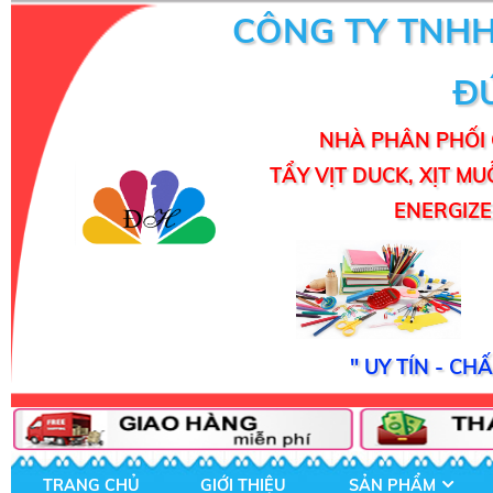
CÔNG TY TNH
Đ
NHÀ PHÂN PHỐI 
TẨY VỊT DUCK, XỊT MU
ENERGIZER
" UY TÍN - C
TRANG CHỦ
GIỚI THIỆU
SẢN PHẨM