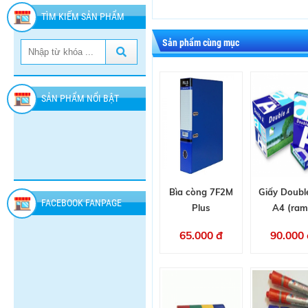
TÌM KIẾM SẢN PHẨM
Sản phẩm cùng mục
SẢN PHẨM NỔI BẬT
Bìa còng 7F2M
Giấy Doubl
FACEBOOK FANPAGE
Plus
A4 (ram
65.000 đ
90.000 
SÁP
NƯỚC
XỊT
THƠM
TẨY
CÔN
GLADE
DUCK
TRÙNG
60.000
36.000
77.000